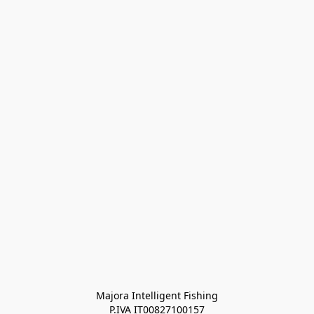
Majora Intelligent Fishing
P.IVA IT00827100157