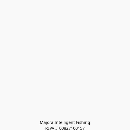
Majora Intelligent Fishing
P.IVA IT00827100157