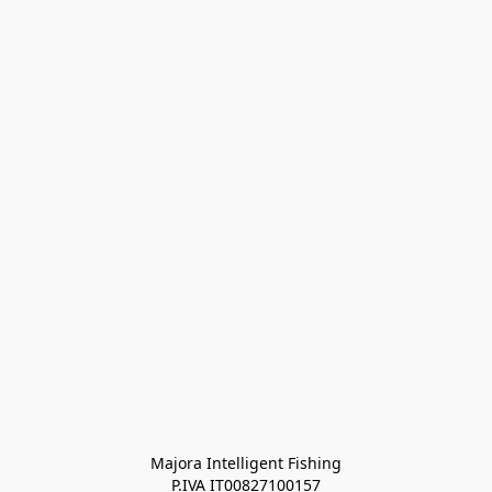
Majora Intelligent Fishing
P.IVA IT00827100157