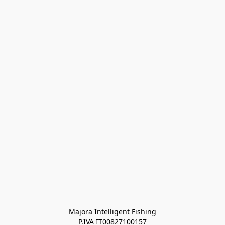
Majora Intelligent Fishing
P.IVA IT00827100157