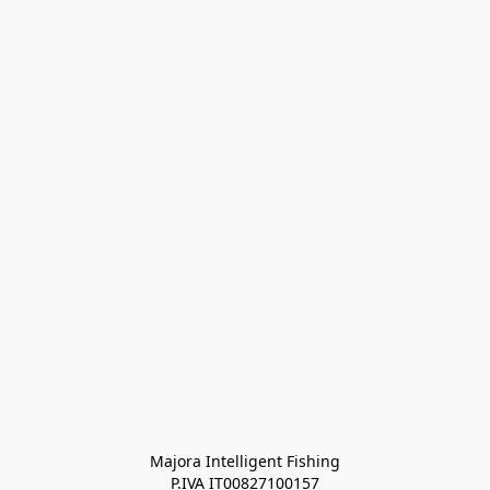
Majora Intelligent Fishing
P.IVA IT00827100157