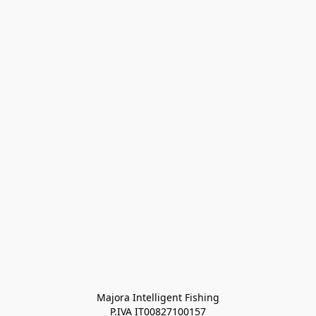
Majora Intelligent Fishing
P.IVA IT00827100157