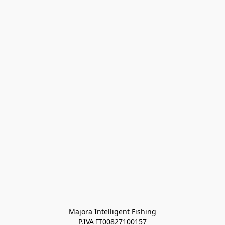
Majora Intelligent Fishing
P.IVA IT00827100157