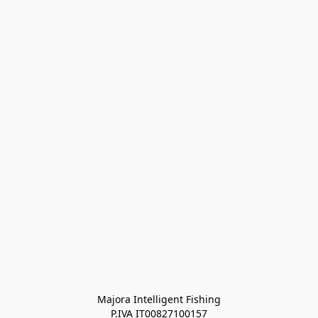
Majora Intelligent Fishing
P.IVA IT00827100157