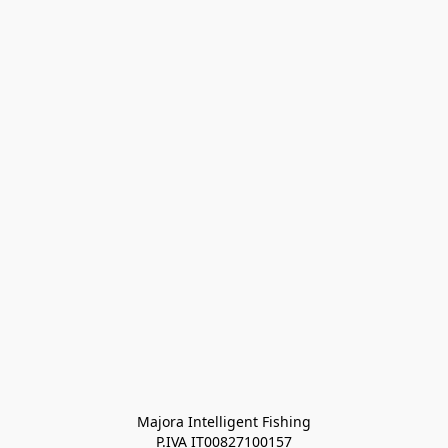
Majora Intelligent Fishing
P.IVA IT00827100157