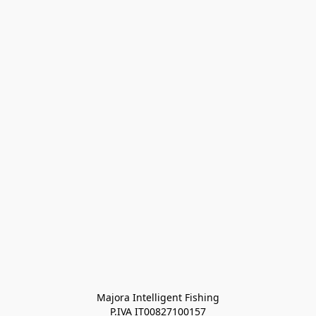
Majora Intelligent Fishing
P.IVA IT00827100157