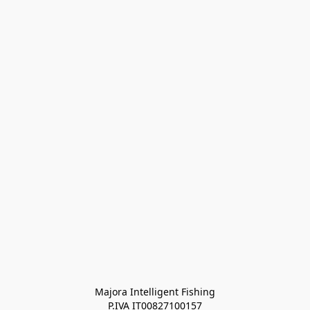
Majora Intelligent Fishing
P.IVA IT00827100157