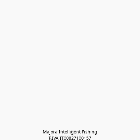
Majora Intelligent Fishing
P.IVA IT00827100157