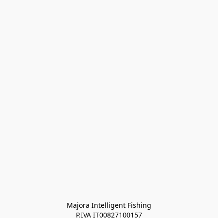
Majora Intelligent Fishing
P.IVA IT00827100157