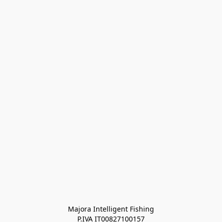
Majora Intelligent Fishing
P.IVA IT00827100157