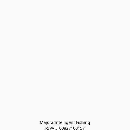
Majora Intelligent Fishing
P.IVA IT00827100157