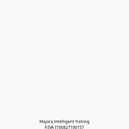
Majora Intelligent Fishing
P.IVA IT00827100157