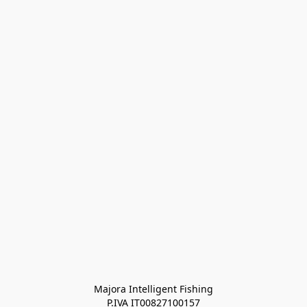
Majora Intelligent Fishing
P.IVA IT00827100157