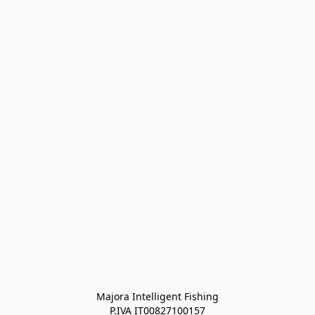
Majora Intelligent Fishing
P.IVA IT00827100157