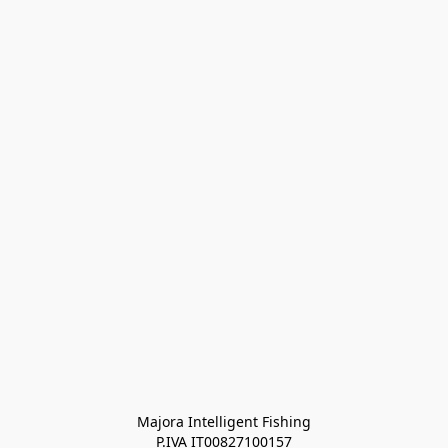
Majora Intelligent Fishing
P.IVA IT00827100157