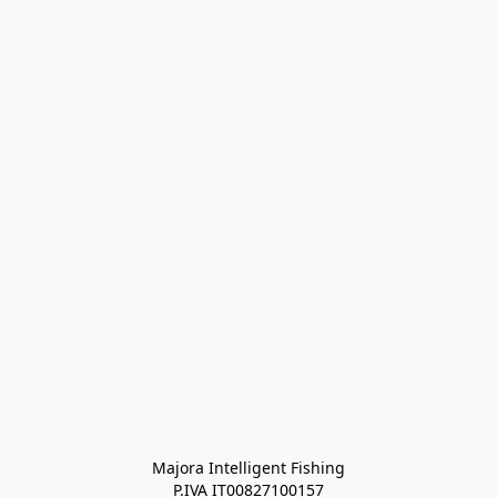
Majora Intelligent Fishing
P.IVA IT00827100157