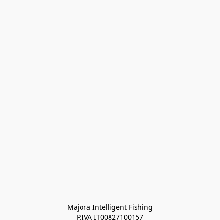
Majora Intelligent Fishing
P.IVA IT00827100157