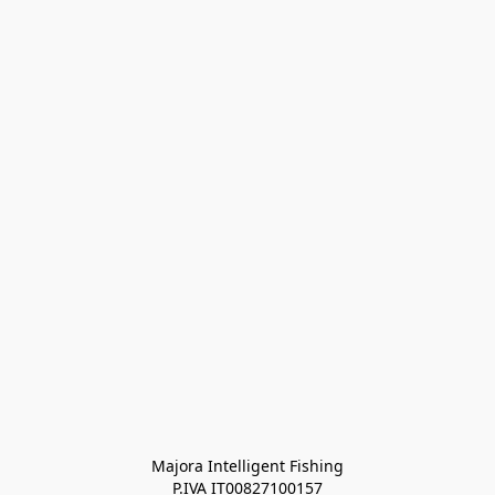
Majora Intelligent Fishing
P.IVA IT00827100157