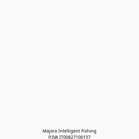
Majora Intelligent Fishing
P.IVA IT00827100157