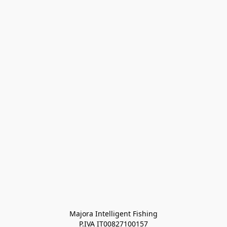
Majora Intelligent Fishing
P.IVA IT00827100157