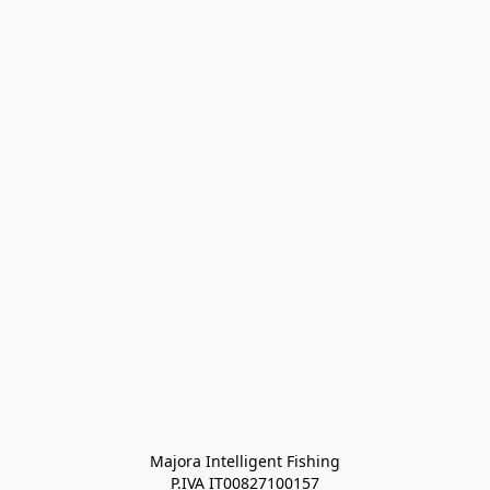
Majora Intelligent Fishing
P.IVA IT00827100157