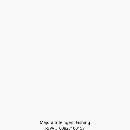
Majora Intelligent Fishing
P.IVA IT00827100157