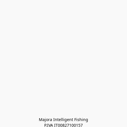
Majora Intelligent Fishing
P.IVA IT00827100157