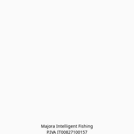
Majora Intelligent Fishing
P.IVA IT00827100157