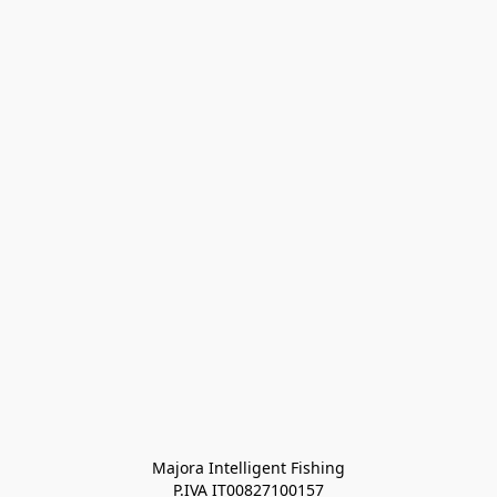
Majora Intelligent Fishing
P.IVA IT00827100157