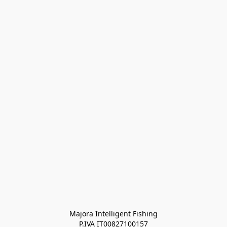
Majora Intelligent Fishing
P.IVA IT00827100157