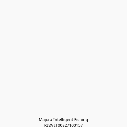
Majora Intelligent Fishing
P.IVA IT00827100157