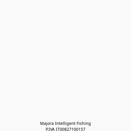
Majora Intelligent Fishing
P.IVA IT00827100157