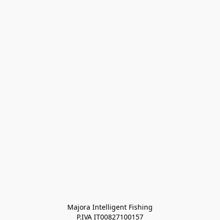
Majora Intelligent Fishing
P.IVA IT00827100157