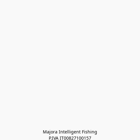
Majora Intelligent Fishing
P.IVA IT00827100157