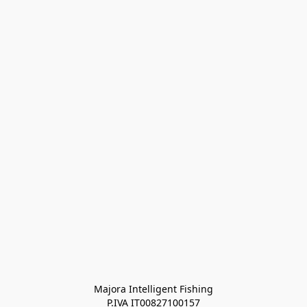
Majora Intelligent Fishing
P.IVA IT00827100157